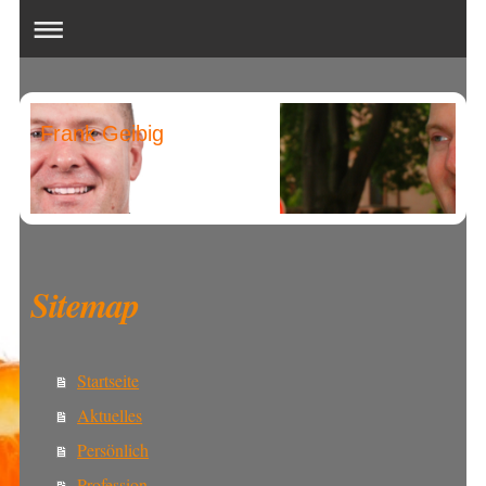
Frank Geibig
Sitemap
Startseite
Aktuelles
Persönlich
Profession