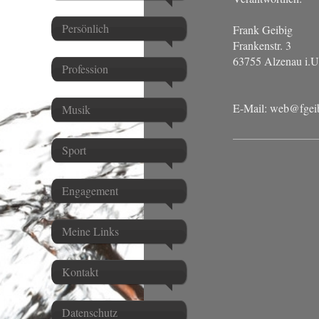
Persönlich
Frank
Geibig
Frankenstr. 3
63755
Alzenau i.U
Profession
E-Mail: web@fgei
Musik
Sport
Engagement
Meine Links
Kontakt
Datenschutz