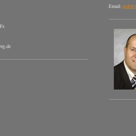
Email:
web@f
Fr.
big.de